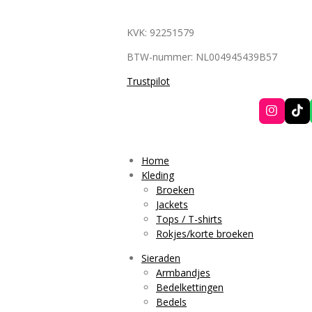
KVK: 92251579
BTW-nummer: NL004945439B57
Trustpilot
I
T
n
i
s
k
t
T
a
o
Home
g
k
Kleding
r
Broeken
a
Jackets
m
Tops / T-shirts
Rokjes/korte broeken
Sieraden
Armbandjes
Bedelkettingen
Bedels