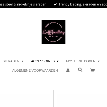
ess steel & nikkelvrije sieraden
Trendy kleding, sieraden en ac
SIERADEN
ACCESSOIRES
MYSTERIE BOXEN
ALGEMENE VOORWAARDEN