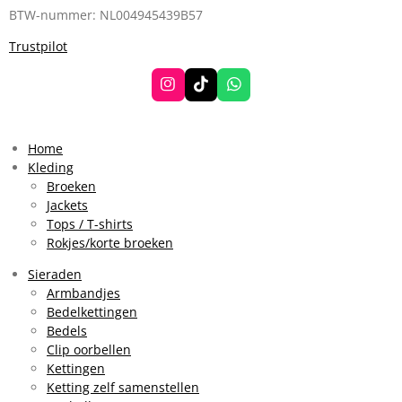
BTW-nummer: NL004945439B57
Trustpilot
I
T
W
n
i
h
s
k
a
t
T
t
a
o
s
Home
g
k
A
Kleding
r
p
Broeken
a
p
Jackets
m
Tops / T-shirts
Rokjes/korte broeken
Sieraden
Armbandjes
Bedelkettingen
Bedels
Clip oorbellen
Kettingen
Ketting zelf samenstellen