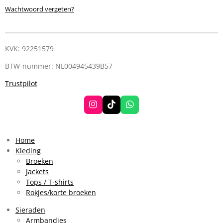
Wachtwoord vergeten?
KVK: 92251579
BTW-nummer: NL004945439B57
Trustpilot
I
T
W
n
i
h
s
k
a
t
T
t
a
o
s
Home
g
k
A
Kleding
r
p
Broeken
a
p
Jackets
m
Tops / T-shirts
Rokjes/korte broeken
Sieraden
Armbandjes