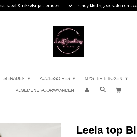
ess steel & nikkelvrije sieraden
Trendy kleding, sieraden en ac
SIERADEN
ACCESSOIRES
MYSTERIE BOXEN
ALGEMENE VOORWAARDEN
Leela top B