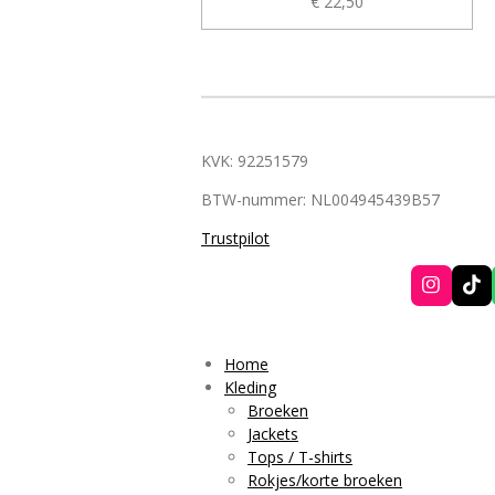
€ 22,50
KVK: 92251579
BTW-nummer: NL004945439B57
Trustpilot
I
T
n
i
s
k
t
T
a
o
Home
g
k
Kleding
r
Broeken
a
Jackets
m
Tops / T-shirts
Rokjes/korte broeken