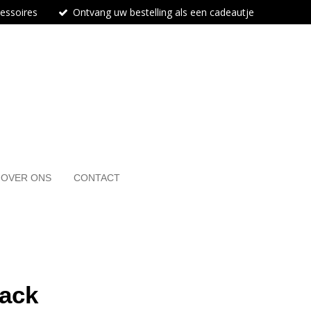
cessoires
Ontvang uw bestelling als een cadeautje
OVER ONS
CONTACT
lack