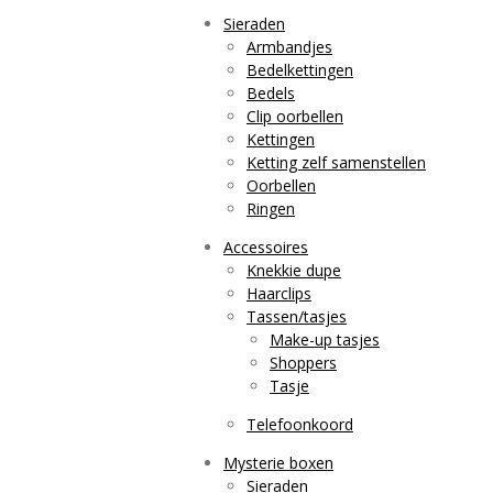
Sieraden
Armbandjes
Bedelkettingen
Bedels
Clip oorbellen
Kettingen
Ketting zelf samenstellen
Oorbellen
Ringen
Accessoires
Knekkie dupe
Haarclips
Tassen/tasjes
Make-up tasjes
Shoppers
Tasje
Telefoonkoord
Mysterie boxen
Sieraden