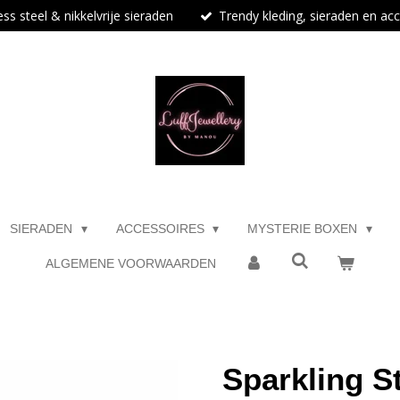
ess steel & nikkelvrije sieraden
Trendy kleding, sieraden en ac
SIERADEN
ACCESSOIRES
MYSTERIE BOXEN
ALGEMENE VOORWAARDEN
Sparkling S