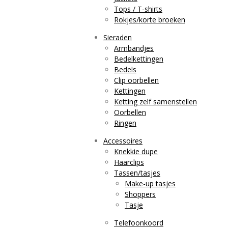
Tops / T-shirts
Rokjes/korte broeken
Sieraden
Armbandjes
Bedelkettingen
Bedels
Clip oorbellen
Kettingen
Ketting zelf samenstellen
Oorbellen
Ringen
Accessoires
Knekkie dupe
Haarclips
Tassen/tasjes
Make-up tasjes
Shoppers
Tasje
Telefoonkoord