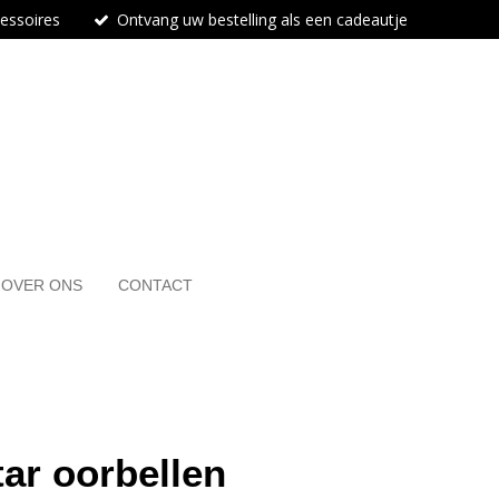
cessoires
Ontvang uw bestelling als een cadeautje
OVER ONS
CONTACT
tar oorbellen