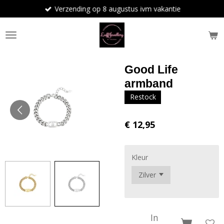
Verzending op 8 augustus ivm vakantie
Ga
direct
naar
de
hoofdinhoud
Good Life
armband
Restock
€ 12,95
Kleur
In