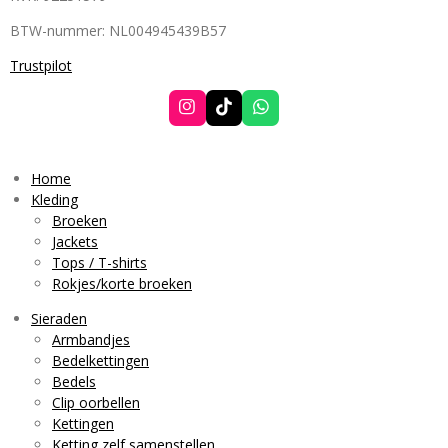
BTW-nummer: NL004945439B57
Trustpilot
I
T
W
n
i
h
s
k
a
t
T
t
a
o
s
Home
g
k
A
Kleding
r
p
Broeken
a
p
Jackets
m
Tops / T-shirts
Rokjes/korte broeken
Sieraden
Armbandjes
Bedelkettingen
Bedels
Clip oorbellen
Kettingen
Ketting zelf samenstellen