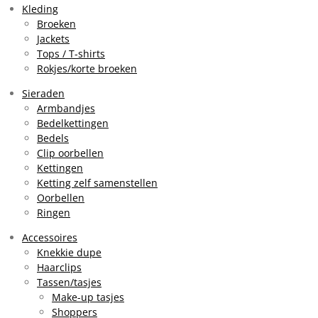
g
k
A
Kleding
r
p
Broeken
a
p
Jackets
m
Tops / T-shirts
Rokjes/korte broeken
Sieraden
Armbandjes
Bedelkettingen
Bedels
Clip oorbellen
Kettingen
Ketting zelf samenstellen
Oorbellen
Ringen
Accessoires
Knekkie dupe
Haarclips
Tassen/tasjes
Make-up tasjes
Shoppers