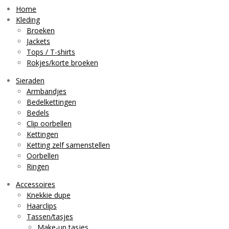
t
T
t
a
o
s
Home
g
k
A
Kleding
r
p
Broeken
a
p
Jackets
m
Tops / T-shirts
Rokjes/korte broeken
Sieraden
Armbandjes
Bedelkettingen
Bedels
Clip oorbellen
Kettingen
Ketting zelf samenstellen
Oorbellen
Ringen
Accessoires
Knekkie dupe
Haarclips
Tassen/tasjes
Make-up tasjes