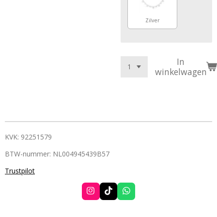
Zilver
In
winkelwagen
KVK: 92251579
BTW-nummer: NL004945439B57
Trustpilot
I
T
W
n
i
h
s
k
a