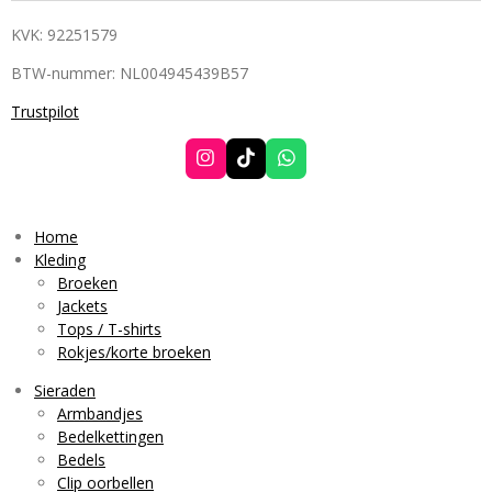
KVK: 92251579
BTW-nummer: NL004945439B57
Trustpilot
I
T
W
n
i
h
s
k
a
t
T
t
a
o
s
Home
g
k
A
Kleding
r
p
Broeken
a
p
Jackets
m
Tops / T-shirts
Rokjes/korte broeken
Sieraden
Armbandjes
Bedelkettingen
Bedels
Clip oorbellen