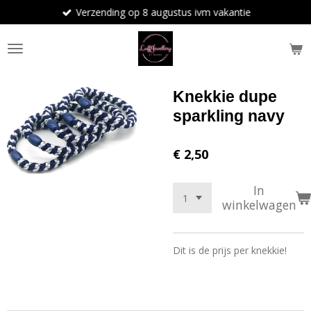
Verzending op 8 augustus ivm vakantie
Ga
direct
naar
de
hoofdinhoud
Knekkie dupe
sparkling navy
€ 2,50
In
winkelwagen
Dit is de prijs per knekkie!