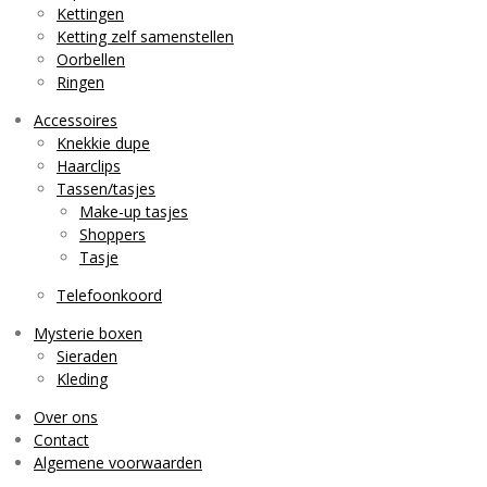
Kettingen
Ketting zelf samenstellen
Oorbellen
Ringen
Accessoires
Knekkie dupe
Haarclips
Tassen/tasjes
Make-up tasjes
Shoppers
Tasje
Telefoonkoord
Mysterie boxen
Sieraden
Kleding
Over ons
Contact
Algemene voorwaarden