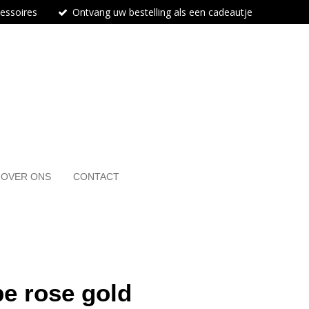
cessoires
Ontvang uw bestelling als een cadeautje
OVER ONS
CONTACT
e rose gold