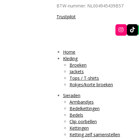
BTW-nummer: NL004945439B57
Trustpilot
I
T
n
i
s
k
t
T
a
o
Home
g
k
Kleding
r
Broeken
a
Jackets
m
Tops / T-shirts
Rokjes/korte broeken
Sieraden
Armbandjes
Bedelkettingen
Bedels
Clip oorbellen
Kettingen
Ketting zelf samenstellen