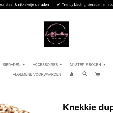
ess steel & nikkelvrije sieraden
Trendy kleding, sieraden en ac
SIERADEN
ACCESSOIRES
MYSTERIE BOXEN
ALGEMENE VOORWAARDEN
Knekkie dup