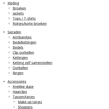
g
k
A
Kleding
r
p
Broeken
a
p
Jackets
m
Tops / T-shirts
Rokjes/korte broeken
Sieraden
Armbandjes
Bedelkettingen
Bedels
Clip oorbellen
Kettingen
Ketting zelf samenstellen
Oorbellen
Ringen
Accessoires
Knekkie dupe
Haarclips
Tassen/tasjes
Make-up tasjes
Shoppers