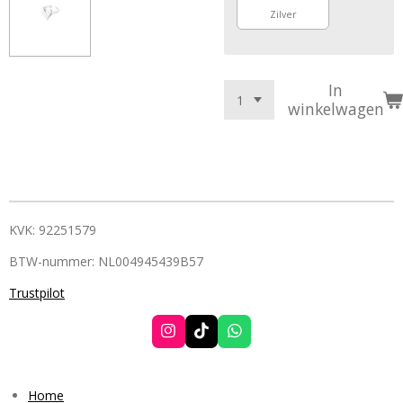
Zilver
In
winkelwagen
KVK: 92251579
BTW-nummer: NL004945439B57
Trustpilot
I
T
W
n
i
h
s
k
a
t
T
t
a
o
s
Home