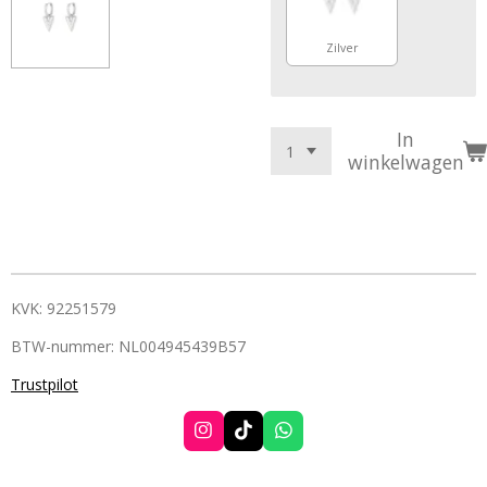
Zilver
In
winkelwagen
KVK: 92251579
BTW-nummer: NL004945439B57
Trustpilot
I
T
W
n
i
h
s
k
a