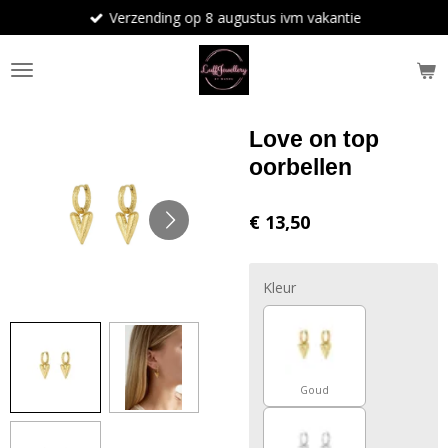
Verzending op 8 augustus ivm vakantie
Ga
direct
naar
de
hoofdinhoud
Love on top
oorbellen
€ 13,50
Kleur
Goud