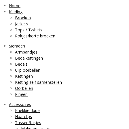
t
T
t
a
o
s
Home
g
k
A
Kleding
r
p
Broeken
a
p
Jackets
m
Tops / T-shirts
Rokjes/korte broeken
Sieraden
Armbandjes
Bedelkettingen
Bedels
Clip oorbellen
Kettingen
Ketting zelf samenstellen
Oorbellen
Ringen
Accessoires
Knekkie dupe
Haarclips
Tassen/tasjes
Make-up tasjes