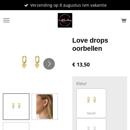
Verzending op 8 augustus ivm vakantie
Ga
direct
naar
de
hoofdinhoud
Love drops
oorbellen
€ 13,50
Kleur
Goud