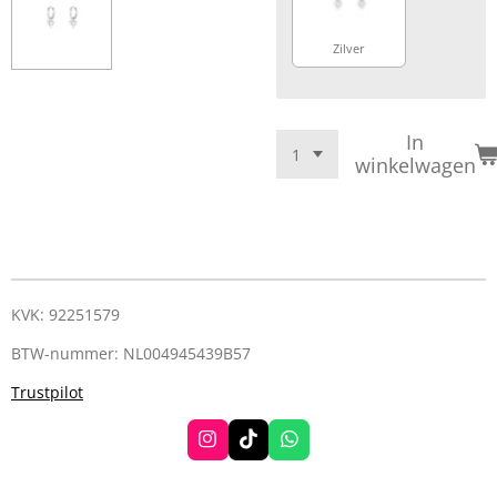
Zilver
In
winkelwagen
KVK: 92251579
BTW-nummer: NL004945439B57
Trustpilot
I
T
W
n
i
h
s
k
a