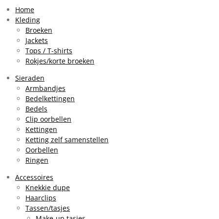
t
T
t
a
o
s
Home
g
k
A
Kleding
r
p
Broeken
a
p
Jackets
m
Tops / T-shirts
Rokjes/korte broeken
Sieraden
Armbandjes
Bedelkettingen
Bedels
Clip oorbellen
Kettingen
Ketting zelf samenstellen
Oorbellen
Ringen
Accessoires
Knekkie dupe
Haarclips
Tassen/tasjes
Make-up tasjes