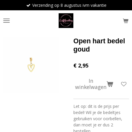
Verzending op 8 augustus ivm vakantie
Ga
direct
naar
de
hoofdinhoud
Open hart bedel
goud
€ 2,95
In
winkelwagen
Let op: dit is de prijs per
bedel! Wil je de bedeltjes
gebruiken voor oorbellen,
dan moet je er dus 2
bestellen.