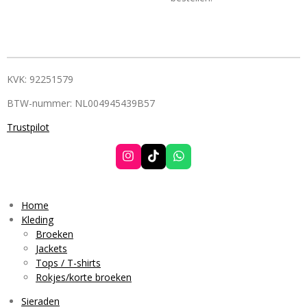
KVK: 92251579
BTW-nummer: NL004945439B57
Trustpilot
I
T
W
n
i
h
s
k
a
t
T
t
a
o
s
Home
g
k
A
Kleding
r
p
Broeken
a
p
Jackets
m
Tops / T-shirts
Rokjes/korte broeken
Sieraden