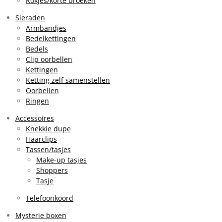
Rokjes/korte broeken
Sieraden
Armbandjes
Bedelkettingen
Bedels
Clip oorbellen
Kettingen
Ketting zelf samenstellen
Oorbellen
Ringen
Accessoires
Knekkie dupe
Haarclips
Tassen/tasjes
Make-up tasjes
Shoppers
Tasje
Telefoonkoord
Mysterie boxen