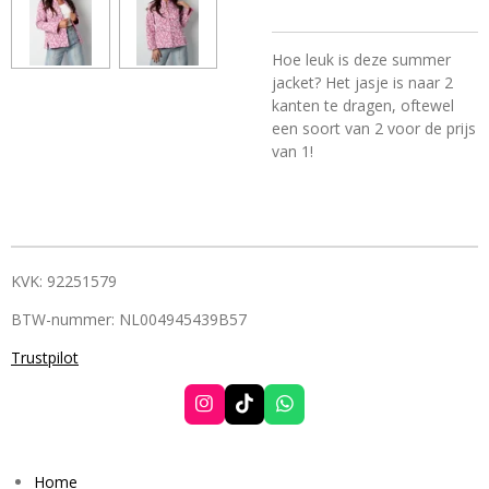
Hoe leuk is deze summer
jacket? Het jasje is naar 2
kanten te dragen, oftewel
een soort van 2 voor de prijs
van 1!
KVK: 92251579
BTW-nummer: NL004945439B57
Trustpilot
I
T
W
n
i
h
s
k
a
t
T
t
a
o
s
Home