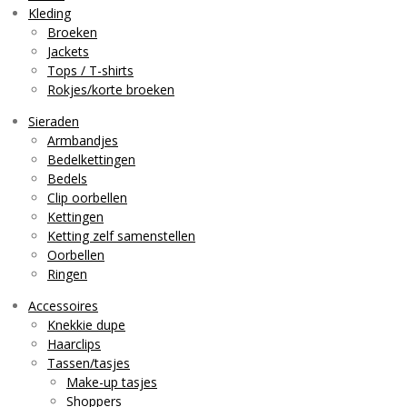
g
k
A
Kleding
r
p
Broeken
a
p
Jackets
m
Tops / T-shirts
Rokjes/korte broeken
Sieraden
Armbandjes
Bedelkettingen
Bedels
Clip oorbellen
Kettingen
Ketting zelf samenstellen
Oorbellen
Ringen
Accessoires
Knekkie dupe
Haarclips
Tassen/tasjes
Make-up tasjes
Shoppers