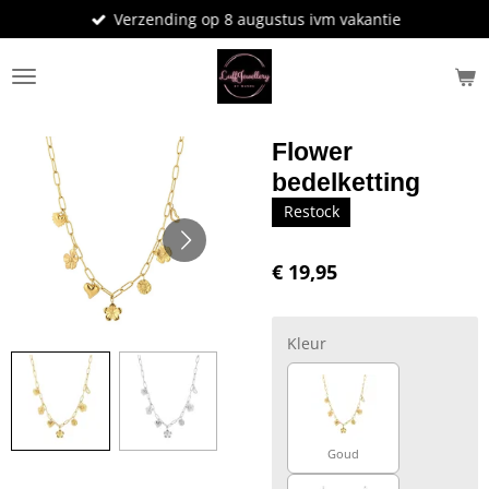
Verzending op 8 augustus ivm vakantie
Ga
direct
naar
de
hoofdinhoud
Flower
bedelketting
Restock
€ 19,95
Kleur
Goud