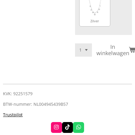
Zilver
In
winkelwagen
KVK: 92251579
BTW-nummer: NL004945439B57
Trustpilot
I
T
W
n
i
h