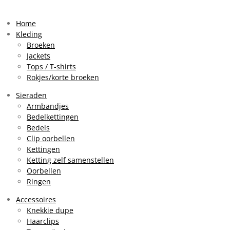
s
k
a
t
T
t
a
o
s
Home
g
k
A
Kleding
r
p
Broeken
a
p
Jackets
m
Tops / T-shirts
Rokjes/korte broeken
Sieraden
Armbandjes
Bedelkettingen
Bedels
Clip oorbellen
Kettingen
Ketting zelf samenstellen
Oorbellen
Ringen
Accessoires
Knekkie dupe
Haarclips