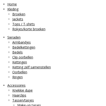
t
T
t
a
o
s
Home
g
k
A
Kleding
r
p
Broeken
a
p
Jackets
m
Tops / T-shirts
Rokjes/korte broeken
Sieraden
Armbandjes
Bedelkettingen
Bedels
Clip oorbellen
Kettingen
Ketting zelf samenstellen
Oorbellen
Ringen
Accessoires
Knekkie dupe
Haarclips
Tassen/tasjes
Make-up tasjes