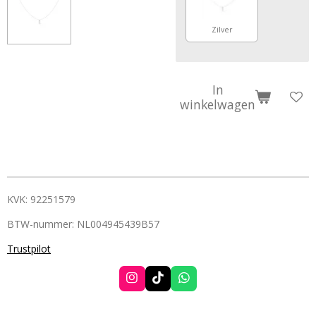
Zilver
In
winkelwagen
KVK: 92251579
BTW-nummer: NL004945439B57
Trustpilot
I
T
W
n
i
h
s
k
a