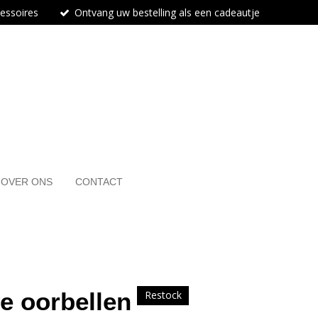
cessoires
Ontvang uw bestelling als een cadeautje
OVER ONS
CONTACT
e oorbellen
Restock