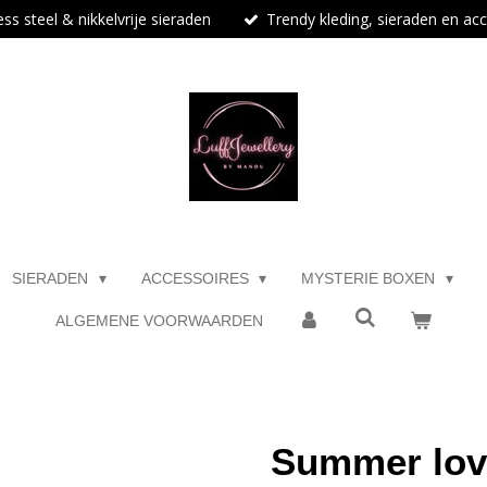
ess steel & nikkelvrije sieraden
Trendy kleding, sieraden en ac
SIERADEN
ACCESSOIRES
MYSTERIE BOXEN
ALGEMENE VOORWAARDEN
Summer lov