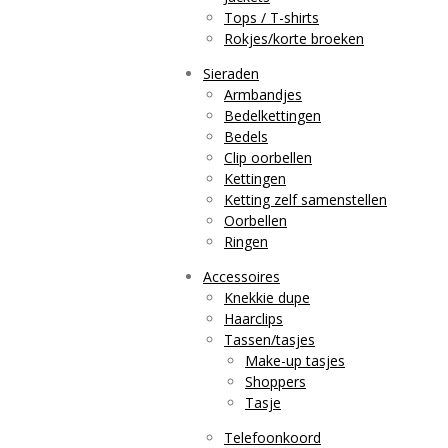
Tops / T-shirts
Rokjes/korte broeken
Sieraden
Armbandjes
Bedelkettingen
Bedels
Clip oorbellen
Kettingen
Ketting zelf samenstellen
Oorbellen
Ringen
Accessoires
Knekkie dupe
Haarclips
Tassen/tasjes
Make-up tasjes
Shoppers
Tasje
Telefoonkoord